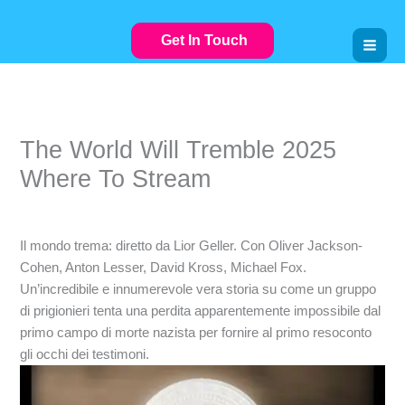
Skip
to
Get In Touch
content
The World Will Tremble 2025
Where To Stream
Leave a Comment
/
VIDEOSTREAMING
/ By
Il mondo trema: diretto da Lior Geller. Con Oliver Jackson-
Cohen, Anton Lesser, David Kross, Michael Fox.
Un’incredibile e innumerevole vera storia su come un gruppo
di prigionieri tenta una perdita apparentemente impossibile dal
primo campo di morte nazista per fornire al primo resoconto
gli occhi dei testimoni.