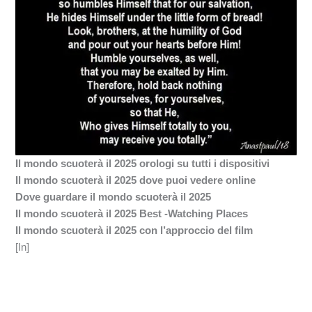
Il mondo scuoterà il 2025 orologi su tutti i dispositivi
Il mondo scuoterà il 2025 dove puoi vedere online
Dove guardare il mondo scuoterà il 2025
Il mondo scuoterà il 2025 Best -Watching Places
Il mondo scuoterà il 2025 con l’approccio del film
[In]
←
Previous Post
Next Post
→